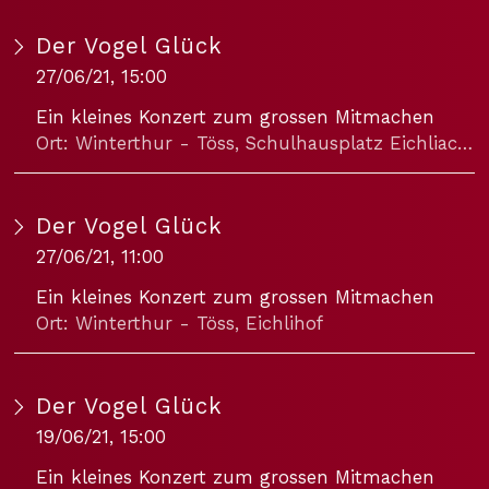
Der Vogel Glück
27/06/21, 15:00
Ein kleines Konzert zum grossen Mitmachen
Ort: Winterthur - Töss, Schulhausplatz Eichliacker
Für Menschen ab 4 Jahren
Der Vogel Glück
Eine Produktion von KLANGKISTE
Mit Monika Flieger, Stimme&Akkordeon und Andrea Zuzak, Violine&Stimme
27/06/21, 11:00
Idee, Konzept: Monika Flieger
Ein kleines Konzert zum grossen Mitmachen
Kreation: Monika Flieger und Andrea Zuzak
Ort: Winterthur - Töss, Eichlihof
Musik: Folk, G. F. Händel, Eigenkompositionen, Improvisationen
Für Menschen ab 4 Jahren
Oeil éxterieur: Anja Loosli
Der Vogel Glück
Eine Produktion von KLANGKISTE
Nach dem tschechischen Märchen «Mir gefällt es nicht überall» von Libuše und Josef Paleček:
Mit Monika Flieger, Stimme&Akkordeon und Andrea Zuzak, Violine&Stimme
19/06/21, 15:00
Ein mächtiger, aber trauriger König begegnet im Wald dem wundersamen Vogel Glück. Er will ihn unbedingt besitzen. Dem Vogel Glück jedoch gefällt es nicht überall.
Idee, Konzept: Monika Flieger
Ein kleines Konzert zum grossen Mitmachen