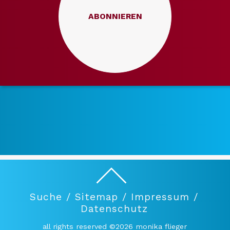
ABONNIEREN
Suche /
Sitemap /
Impressum /
Datenschutz
all rights reserved ©2026 monika flieger