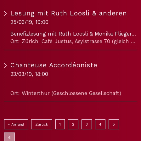
Lesung mit Ruth Loosli & anderen
25/03/19, 19:00
Benefizlesung mit Ruth Loosli & Monika Flieger, Daniel Ludwig, Peter Stamm und Charles Lewinsky.
Ort: Zürich, Café Justus, Asylstrasse 70 (gleich beim Römerhof)
Kollekte zugunsten von
Schwizerchrüz
.
Chanteuse Accordéoniste
23/03/19, 18:00
Ort: Winterthur (Geschlossene Gesellschaft)
« Anfang
Zurück
1
2
3
4
5
6