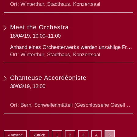
Ort: Winterthur, Stadthaus, Konzertsaal
An zwei Tagen in vier Aufführungen dürfen insgesamt rund 1600 Erst- und Zweitklässler*innen mit dem Musikkollegium tanzen, singen und dabei die Instrumente des klassischen Sinfonieorchesters kennenlernen.
Meet the Orchestra
18/04/19, 10:00–11:00
Anhand eines Orchesterwerks werden unzählige Fragen rund ums Orchester kompetent beantwortet, wenn sich Schulklassen mit dem Musikkollegium Winterthur treffen. Dieses Mal stehen Werke aus England und Schottland auf dem Programm: "The Banks of Green Willow" von George Butterworth sowie Felix Mendelssohns berühmte "Schottische Sinfonie". Michael Sanderling wird das Orchester an diesen Anlass für die Mittelstufe dirigeren; Monika Flieger ist verantwortlich für Ablauf und Moderation.
Ort: Winterthur, Stadthaus, Konzertsaal
Chanteuse Accordéoniste
30/03/19, 12:00
Ort: Bern, Schwellenmätteli (Geschlossene Gesellschaft)
« Anfang
Zurück
1
2
3
4
5