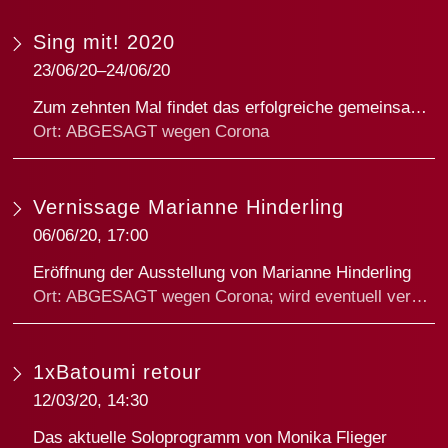
Sing mit! 2020
23/06/20–24/06/20
Zum zehnten Mal findet das erfolgreiche gemeinsame Projekt von Jugendmusikschule Winterthur und Musikkollegium Winterthur statt! Rund 1600 Erst- und Zweitklässler*innen aus Winterthur und der Umgebung lernen in der Musikalischen Grundschule zwei Lieder und einen Tanz, in diesem Jahr basierend auf Musik aus «Peer Gynt» von Edvard Grieg. Zum krönenden Abschluss werden diese Stücke gemeinsam mit dem Orchester im Konzertsaal des Stadthauses gesungen und getanzt. Und dazwischen die Musiker*innen stellen ihre Instrumente vor, was immer zu grosser Begeisterung führt.
Ort: ABGESAGT wegen Corona
Musikkollegium Winterthur unter der Leitung von Pascal Druey, Moderation: Monika Flieger
Vernissage Marianne Hinderling
06/06/20, 17:00
Eröffnung der Ausstellung von Marianne Hinderling
Ort: ABGESAGT wegen Corona; wird eventuell verschoben
1xBatoumi retour
12/03/20, 14:30
Das aktuelle Soloprogramm von Monika Flieger